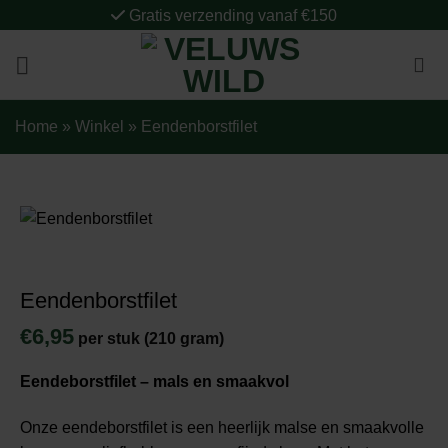
Ga
Gratis verzending vanaf €150
naar
inhoud
Home
»
Winkel
»
Eendenborstfilet
Eendenborstfilet
€
6,95
per stuk (210 gram)
Eendeborstfilet – mals en smaakvol
Onze eendeborstfilet is een heerlijk malse en smaakvolle