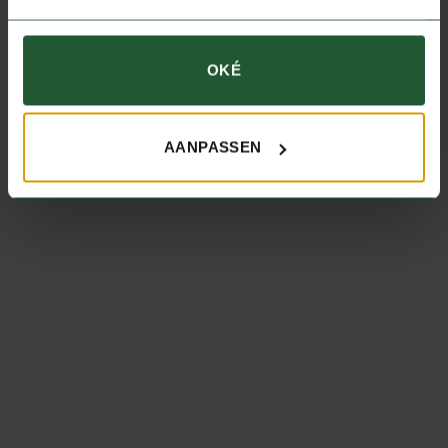
KRUIDEN EN SAUZEN
Wildkruiden
KRUIDEN EN SAUZEN
OKÉ
Grand-Verneursaus (500
€
4,90
per stuk
gram)
IN WINKELWAGEN
€
11,98
per stuk
AANPASSEN
IN WINKELWAGEN