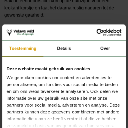
Bak de eendeborstfilet kort op de huidzijde voor een
krokant korstje en laat het daarna rustig nagaren tot de
gewenste gaarheid.
Productspecificaties
Toestemming
Details
Over
GEWICHT
0,21 kg
Deze website maakt gebruik van cookies
VERPAKKING
210 gram
We gebruiken cookies om content en advertenties te
personaliseren, om functies voor social media te bieden
en om ons websiteverkeer te analyseren. Ook delen we
informatie over uw gebruik van onze site met onze
JE ZOU OOK KUNNEN HOUDEN
partners voor social media, adverteren en analyse. Deze
VAN …
partners kunnen deze gegevens combineren met andere
informatie die u aan ze heeft verstrekt of die ze hebben
verzameld op basis van uw gebruik van hun services.