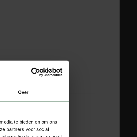
es
1 kg
Over
 media te bieden en om ons
ze partners voor social
nformatie die u aan ze heeft