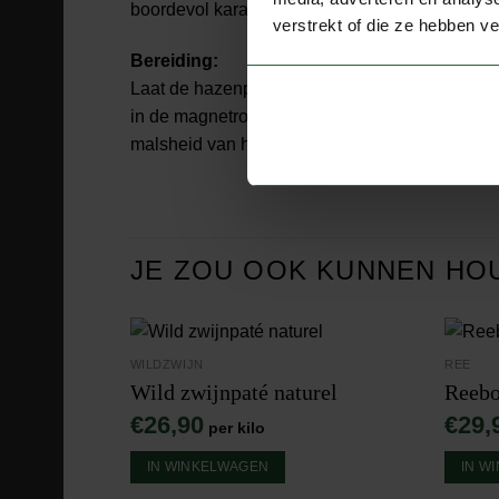
boordevol karakter.
verstrekt of die ze hebben v
Bereiding:
Laat de hazenpeper eerst ontdooien en verwa
in de magnetron tot hij volledig heet is. Zo be
malsheid van het vlees.
JE ZOU OOK KUNNEN HO
WILDZWIJN
REE
Wild zwijnpaté naturel
Reebo
€
26,90
€
29,
per kilo
IN WINKELWAGEN
IN W