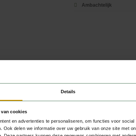
Ambachtelijk
Productspecificati
ak
GEWICHT
Details
chap bereid in onze eigen
combineerd met mager
 van cookies
s, gepureerde tomaten,
ent en advertenties te personaliseren, om functies voor social
x van wildkruiden, tijm,
. Ook delen we informatie over uw gebruik van onze site met on
aromatische stoofschotel
e. Deze partners kunnen deze gegevens combineren met andere i