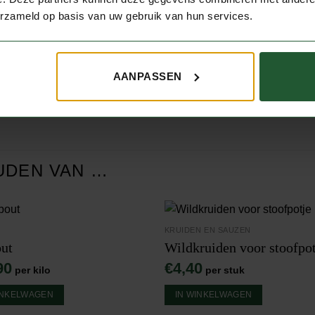
erzameld op basis van uw gebruik van hun services.
rm hem daarna voorzichtig
houdt u de volle smaak en
AANPASSEN
UDEN VAN …
KRUIDEN EN SAUZEN
ut
Wildkruiden voor stoofpot
90
€
4,40
per kilo
per stuk
INKELWAGEN
IN WINKELWAGEN