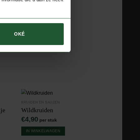
OKÉ
KRUIDEN EN SAUZEN
je
Wildkruiden
€
4,90
per stuk
IN WINKELWAGEN