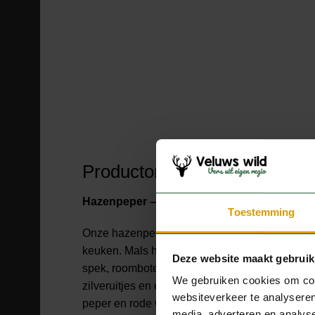
Productomschrijving
Hazenpeper – ambachtelijk en vol van sma
Toestemming
Onze hazenpeper wordt met liefde en vakmans
keuken. Mals hazenachterboutvlees wordt ge
Deze website maakt gebruik
spek, roomboter, verse ui, wortel, champignon
We gebruiken cookies om cont
zilveruitjes en een zorgvuldig geselecteerde mi
websiteverkeer te analyseren
peper en rode wijn. Het resultaat is een rijke, 
media, adverteren en analys