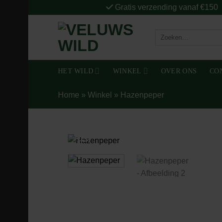
Ga
Gratis verzending vanaf €150
naar
inhoud
Zoeken
naar:
HET WILD
WINKEL
OVER ONS
CO
Home
»
Winkel
»
Hazenpeper