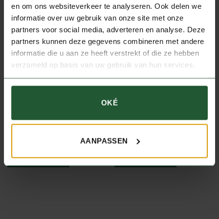
en om ons websiteverkeer te analyseren. Ook delen we
GEWICHT
1 kg
informatie over uw gebruik van onze site met onze
partners voor social media, adverteren en analyse. Deze
partners kunnen deze gegevens combineren met andere
informatie die u aan ze heeft verstrekt of die ze hebben
JE ZOU OOK KUNNEN HOUDEN
verzameld op basis van uw gebruik van hun services.
VAN …
OKÉ
KRUIDEN EN SAUZEN
KRUIDEN EN SAUZEN
Wildkruiden
Wildstoofsaus
€
4,90
€
11,50
AANPASSEN
per stuk
per stuk
IN WINKELWAGEN
IN WINKELWAGEN