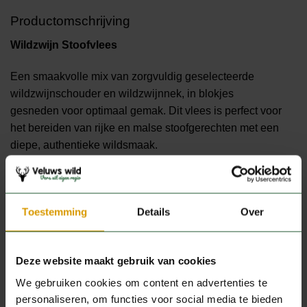
Productomschrijving
Wildzwijn Stoofvlees
Een smaakvolle mix van zorgvuldig geselecteerde
wildzwijnschouder en wildzwijnnek, in blokjes
gesneden voor optimaal gemak. Dit vlees is perfect voor
het bereiden van rijke en malse stoofgerechten met een
diepe, authentieke wildsmaak.
Verpakking:
per 500 gram
Bereiding:
ideaal om langzaam te stoven voor een
mals en smaakvol resultaat.
Toestemming
Details
Over
Deze website maakt gebruik van cookies
We gebruiken cookies om content en advertenties te
Productspecificaties
personaliseren, om functies voor social media te bieden