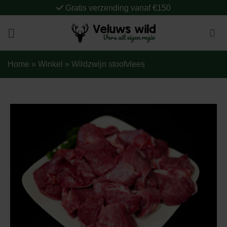
Ga
Gratis verzending vanaf €150
naar
inhoud
Home
»
Winkel
»
Wildzwijn stoofvlees