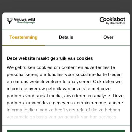
Productspecificaties
QUANTITY STEP
1
Toestemming
Details
Over
QUANTITY MINIMUM
1
VERKOOPEENHEID
per stuk
Deze website maakt gebruik van cookies
We gebruiken cookies om content en advertenties te
personaliseren, om functies voor social media te bieden
en om ons websiteverkeer te analyseren. Ook delen we
informatie over uw gebruik van onze site met onze
JE ZOU OOK KUNNEN HOUDEN
partners voor social media, adverteren en analyse. Deze
VAN …
partners kunnen deze gegevens combineren met andere
informatie die u aan ze heeft verstrekt of die ze hebben
verzameld op basis van uw gebruik van hun services.
KLEIN WILD
EDELHERT
Hazenpeper
Wildbotten