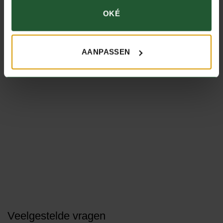
€
28,90
€
5,75
OKÉ
per kilo
per kilo
IN WINKELWAGEN
IN WINKELWAGEN
AANPASSEN
Veelgestelde vragen