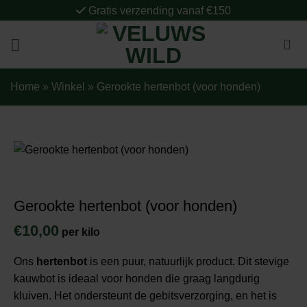
Ga
Gratis verzending vanaf €150
naar
inhoud
Home
»
Winkel
»
Gerookte hertenbot (voor honden)
Gerookte hertenbot (voor honden)
€
10,00
per kilo
Ons
hertenbot
is een puur, natuurlijk product. Dit stevige
kauwbot is ideaal voor honden die graag langdurig
kluiven. Het ondersteunt de gebitsverzorging, en het is