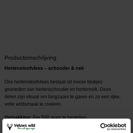
Productomschrijving
Hertenstoofvlees – schouder & nek
Ons hertenstoofvlees bestaat uit mooie blokjes
gesneden van hertenschouder en hertennek. Deze
delen zijn ideaal om langzaam te garen en zo een rijke,
volle wildsmaak te creëren.
Verpakking:
Per 500 gram te bestellen.
Bereidingstip:
Perfect om te stoven – langzaam