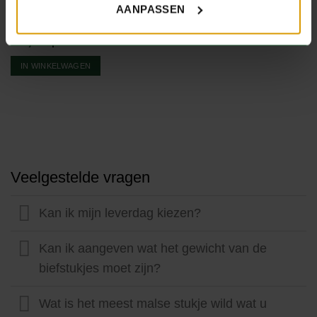
€
28,90
per kilo
AANPASSEN
stoofpotje
IN WINKELWAGEN
€
4,40
per stuk
IN WINKELWAGEN
Veelgestelde vragen
Kan ik mijn leverdag kiezen?
Kan ik aangeven wat het gewicht van de
biefstukjes moet zijn?
Wat is het meest malse stukje wild wat u