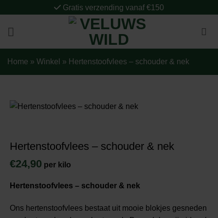
Ga
Gratis verzending vanaf €150
naar
inhoud
Home
»
Winkel
»
Hertenstoofvlees – schouder & nek
Hertenstoofvlees – schouder & nek
€
24,90
per kilo
Hertenstoofvlees – schouder & nek
Ons hertenstoofvlees bestaat uit mooie blokjes gesneden