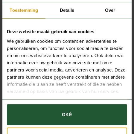
bereiden voor een heerlijk mals en smaakvol gerecht.
Toestemming
Details
Over
Deze website maakt gebruik van cookies
Productspecificaties
We gebruiken cookies om content en advertenties te
personaliseren, om functies voor social media te bieden
GEWICHT
1 kg
en om ons websiteverkeer te analyseren. Ook delen we
informatie over uw gebruik van onze site met onze
partners voor social media, adverteren en analyse. Deze
partners kunnen deze gegevens combineren met andere
JE ZOU OOK KUNNEN HOUDEN
informatie die u aan ze heeft verstrekt of die ze hebben
verzameld op basis van uw gebruik van hun services.
VAN …
OKÉ
KLEIN WILD
Hazenpeper
KRUIDEN EN SAUZEN
Wildkruiden voor