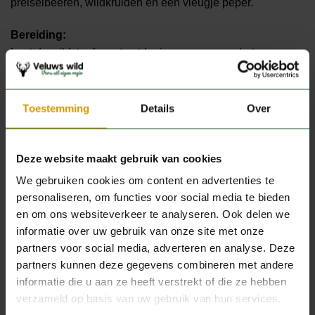
preiselbeeren, wildkruiden en een vleugje peper.
Bereiding:
Laat de wildstoof eerst ontdooien en verwarm het
daarna in de magnetron tot het volledig heet is.
Toestemming
Details
Over
Productspecificaties
Deze website maakt gebruik van cookies
GEWICHT
1 kg
We gebruiken cookies om content en advertenties te
personaliseren, om functies voor social media te bieden
en om ons websiteverkeer te analyseren. Ook delen we
informatie over uw gebruik van onze site met onze
partners voor social media, adverteren en analyse. Deze
JE ZOU OOK KUNNEN HOUDEN
partners kunnen deze gegevens combineren met andere
VAN …
informatie die u aan ze heeft verstrekt of die ze hebben
verzameld op basis van uw gebruik van hun services.