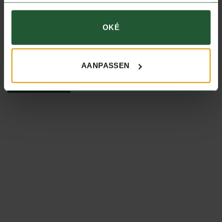
UITVERKOCHT
REE
Reepeper
OKÉ
EDELHERT
Hertencarpaccio – dun
€
29,90
per kilo
gesneden biefstuk
AANPASSEN
€
10,90
per stuk
IN WINKELWAGEN