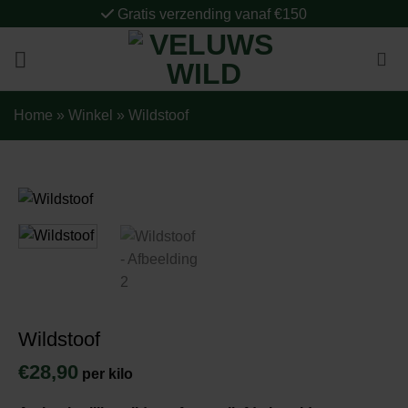
Ga
Gratis verzending vanaf €150
naar
inhoud
Home
»
Winkel
»
Wildstoof
Wildstoof
€
28,90
per kilo