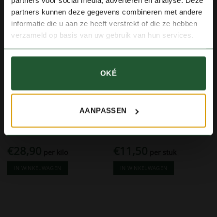
partners voor social media, adverteren en analyse. Deze
vind je ook op de webshop.
partners kunnen deze gegevens combineren met andere
informatie die u aan ze heeft verstrekt of die ze hebben
Met vriendelijke groet,
verzameld op basis van uw gebruik van hun services.
Team Slagerij van der Horst
OKÉ
KLEIN WILD
KRUIDEN EN SAUZEN
Hazenpeper
Wildstoofsaus
AANPASSEN
€
28,90
€
11,50
per kilo
per stuk
IN WINKELWAGEN
IN WINKELWAGEN