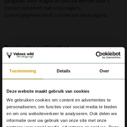
aangeven. Voor vragen of speciale wensen kunt u
contact opnemen met onze slagers.
Contactgegevens vindt u onderaan deze pagina.
Productspecificaties
GEWICHT
1 kg
Toestemming
Details
Over
JE ZOU OOK KUNNEN HOUDEN
×
Deze website maakt gebruik van cookies
Vanwege drukte is afhalen via de webshop
VAN …
We gebruiken cookies om content en advertenties te
tijdelijk uitgeschakeld. In onze winkel hebben
personaliseren, om functies voor social media te bieden
we echter voldoende voorraad. Wil je wild
en om ons websiteverkeer te analyseren. Ook delen we
afhalen, dan ben je van harte welkom in de
informatie over uw gebruik van onze site met onze
winkel. De actuele voorraad van onze winkel