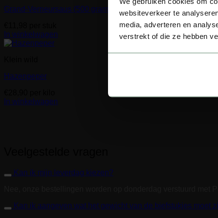
We gebruiken cookies om cont
Grand-Verneursaus (500 gram)
websiteverkeer te analyseren
media, adverteren en analys
€
11,98
per stuk
In winkelwagen
verstrekt of die ze hebben v
Klein wild
Hazenpeper
€
28,90
per kilo
In winkelwagen
Veelgestelde vragen
Kan ik mijn leverdag kiezen?
Nee, onze bestellingen worden op donderdag verstuurd met 
Kan ik aangeven wat het gewicht van de biefstukjes moet z