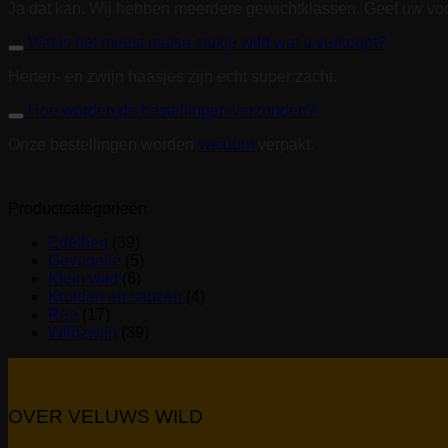
Ja dat kan. Wij hebben meerdere gewichtklassen. Geef uw voo
Wat is het meest malse stukje wild wat u verkoopt?
Herten- en zwijn haasjes zijn echt super zacht.
Hoe worden de bestellingen verzonden?
Onze bestellingen worden
vacuüm
verpakt.
Productcategorieën
Edelhert
(39)
Gevogelte
(5)
Klein wild
(6)
Kruiden en sauzen
(4)
Ree
(17)
Wildzwijn
(39)
OVER VELUWS WILD