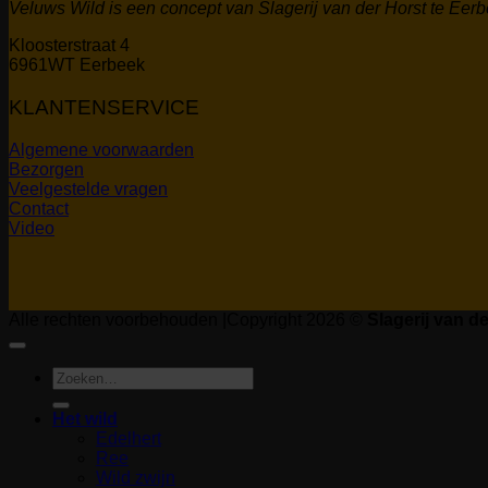
Veluws Wild is een concept van Slagerij van der Horst te Eer
Kloosterstraat 4
6961WT Eerbeek
KLANTENSERVICE
Algemene voorwaarden
Bezorgen
Veelgestelde vragen
Contact
Video
Alle rechten voorbehouden |Copyright 2026 ©
Slagerij van d
Zoeken
naar:
Het wild
Edelhert
Ree
Wild zwijn