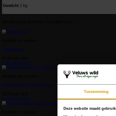
Gewicht
1 kg
Je zou ook kunnen houden van …
Kruiden en sauzen
Wildkruiden
€
4,90
per stuk
In winkelwagen
Kruiden en sauzen
Wildkruiden voor stoofpotje
Toestemming
€
4,40
per stuk
In winkelwagen
Deze website maakt gebruik
Kruiden en sauzen