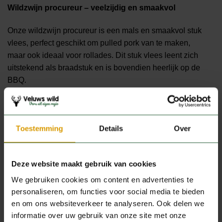
Wildzwijn procureur – veelzijdig en smaakvol
Onze wildzwijn procureur is een mals en smaakvol stuk
vlees, perfect geschikt om pulled pork van te maken,
maar ook ideaal voor rollades. Dit stuk vlees leent zich
uitstekend als braadstuk en is bovendien heerlijk op de
BBQ.
Bereiding:
braden of stoven.
Toestemming
Details
Over
Productspecificaties
Deze website maakt gebruik van cookies
GEWICHT
1 kg
We gebruiken cookies om content en advertenties te
personaliseren, om functies voor social media te bieden
en om ons websiteverkeer te analyseren. Ook delen we
informatie over uw gebruik van onze site met onze