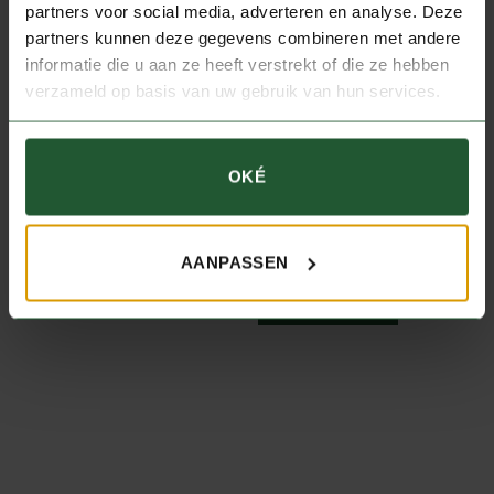
partners voor social media, adverteren en analyse. Deze
JE ZOU OOK KUNNEN HOUDEN
partners kunnen deze gegevens combineren met andere
VAN …
informatie die u aan ze heeft verstrekt of die ze hebben
verzameld op basis van uw gebruik van hun services.
KRUIDEN EN SAUZEN
Wildkruiden
OKÉ
KRUIDEN EN SAUZEN
Grand-Verneursaus (500
€
4,90
per stuk
gram)
IN WINKELWAGEN
AANPASSEN
€
11,98
per stuk
IN WINKELWAGEN