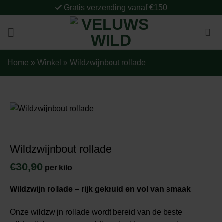
Ga
Gratis verzending vanaf €150
naar
inhoud
Home
»
Winkel
»
Wildzwijnbout rollade
Wildzwijnbout rollade
€
30,90
per kilo
Wildzwijn rollade – rijk gekruid en vol van smaak
Onze wildzwijn rollade wordt bereid van de beste