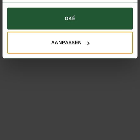
KLEIN WILD
Hazenpeper
KRUIDEN EN SAUZEN
Grand-Verneursaus (500
€
28,90
OKÉ
per kilo
gram)
IN WINKELWAGEN
€
11,98
per stuk
AANPASSEN
IN WINKELWAGEN