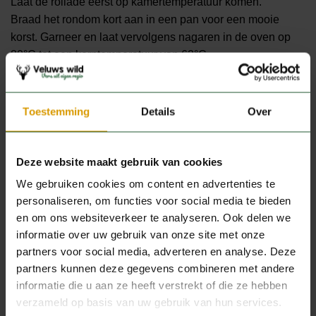
Laat de rollade eerst op kamertemperatuur komen.
Braad het rondom kort aan in een pan voor een mooie
korst. Garneer en laat vervolgens nagaren in de oven op
80°C tot een kerntemperatuur van 62°C.
Toestemming
Details
Over
Productspecificaties
Deze website maakt gebruik van cookies
GEWICHT
1 kg
We gebruiken cookies om content en advertenties te
personaliseren, om functies voor social media te bieden
en om ons websiteverkeer te analyseren. Ook delen we
informatie over uw gebruik van onze site met onze
JE ZOU OOK KUNNEN HOUDEN
partners voor social media, adverteren en analyse. Deze
VAN …
partners kunnen deze gegevens combineren met andere
informatie die u aan ze heeft verstrekt of die ze hebben
verzameld op basis van uw gebruik van hun services.