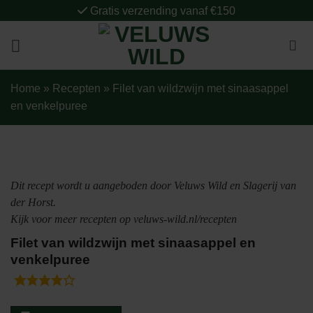
Ga
Gratis verzending vanaf €150
naar
inhoud
Home
»
Recepten
»
Filet van wildzwijn met sinaasappel
en venkelpuree
Dit recept wordt u aangeboden door Veluws Wild en Slagerij van
der Horst.
Kijk voor meer recepten op veluws-wild.nl/recepten
Filet van wildzwijn met sinaasappel en
venkelpuree