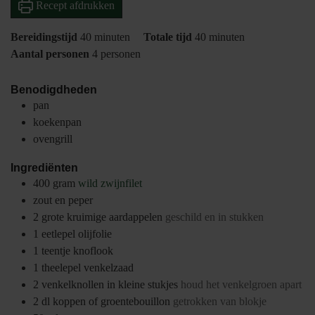
Recept afdrukken
minuten
minuten
Bereidingstijd
40
minuten
Totale tijd
40
minuten
Aantal personen
4
personen
Benodigdheden
pan
koekenpan
ovengrill
Ingrediënten
400
gram
wild zwijnfilet
zout en peper
2
grote kruimige aardappelen
geschild en in stukken
1
eetlepel
olijfolie
1
teentje
knoflook
1
theelepel
venkelzaad
2
venkelknollen in kleine stukjes
houd het venkelgroen apart
2
dl
koppen of groentebouillon
getrokken van blokje