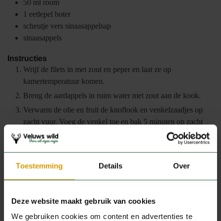
50
ml
room
1
eetlepel
boter
scheutje
vers sinaasappelsap
sinaasappels
Instructies
Wrijf de filets in met zout en peper en laat ze op
kamertemperatuur komen.
Breng de aardappels in ruim water met zout aan de kook.
Verwarm de olie en fruit de knoflook en venkelzaadjes op
zacht vuur. Voeg de venkel toe en bak 5 minuten op zacht
vuur. Voeg de bouillon toe en laat de groente met het deksel
half op de pan in 10 minuten beetgaar sudderen.
Giet ondertussen de aardappelen af. Pureer de aardappelen
Toestemming
Details
Over
en venkel met de room en boter in de keukenmachine tot een
grove puree. Breng verder op smaak met zout en peper en
houd warm.
Deze website maakt gebruik van cookies
Breng een laagje water aan de kook en zet er vier borden op.
We gebruiken cookies om content en advertenties te