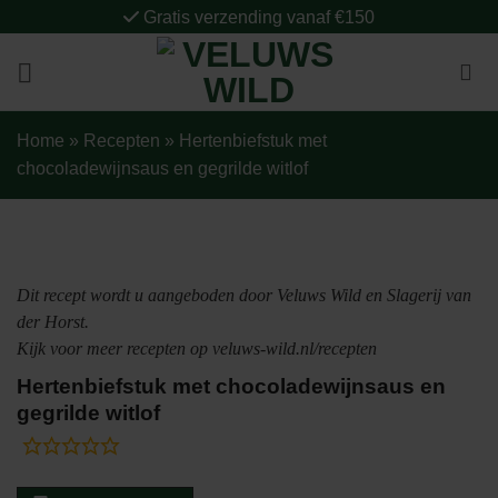
Ga
Gratis verzending vanaf €150
naar
inhoud
Home
»
Recepten
»
Hertenbiefstuk met
chocoladewijnsaus en gegrilde witlof
Dit recept wordt u aangeboden door Veluws Wild en Slagerij van
der Horst.
Kijk voor meer recepten op veluws-wild.nl/recepten
Hertenbiefstuk met chocoladewijnsaus en
gegrilde witlof