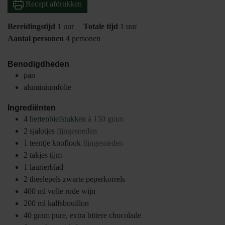
Recept afdrukken
uur
uur
Bereidingstijd
1
uur
Totale tijd
1
uur
Aantal personen
4
personen
Benodigdheden
pan
aluminiumfolie
Ingrediënten
4
hertenbiefstukken
à 150 gram
2
sjalotjes
fijngesneden
1
teentje
knoflook
fijngesneden
2
takjes
tijm
1
laurierblad
2
theelepels
zwarte peperkorrels
400
ml
volle rode wijn
200
ml
kalfsbouillon
40
gram
pure, extra bittere chocolade