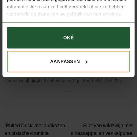
Dep de hertenbiefstukjes droog met keukenpapier. Verhit 25
informatie die u aan ze heeft verstrekt of die ze hebben
gram boter in een pan en bak de hertenbiefstukjes rondom in
verzameld op basis van uw gebruik van hun services.
ongeveer 5 tot 10 minuten mooi rosé (afhankelijk van de
dikte van de biefstukjes). Haal de hertenbiefstukjes uit de
pan, bestrooi ze met peper en zout en dek ze af met
OKÉ
aluminiumfolie. Laat het vlees minimaal 5 minuten rusten.
Serveer de hertenbiefstuk in plakken op de gegrilde witlof en
schenk de saus erlangs. Garneer met waterkers.
AANPASSEN
Voedingswaarde
Calorieën:
425
|
Koolhydraten:
11
|
Eiwit:
35
|
Vet:
22
kcal
g
g
g
‘Pulled Duck’ met abrikozen
Filet van wildzwijn met
en pistache-crumble
sinaasappel en venkelpuree