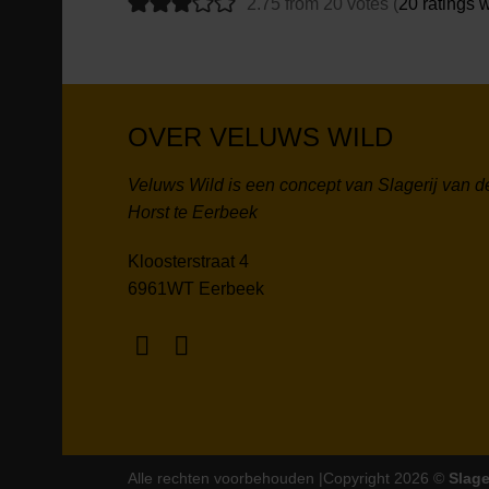
2.75 from 20 votes (
20 ratings 
OVER VELUWS WILD
Veluws Wild is een concept van Slagerij van d
Horst te Eerbeek
Kloosterstraat 4
6961WT Eerbeek
Alle rechten voorbehouden |Copyright 2026 ©
Slage