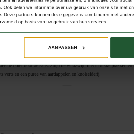
ent en advertenties te personaliseren, om functies voor social
. Ook delen we informatie over uw gebruik van onze site met on
e. Deze partners kunnen deze gegevens combineren met andere i
erzameld op basis van uw gebruik van hun services.
it de boter in een passende braadpan en braad het vlees rondom aan. Be
n. De juiste tijd hangt af van de dikte van het vlees en de gewenste gra
m losjes afgedekt met aluminiumfolie warm terwijl de saus wordt gemaa
AANPASSEN
advet en laat de tijm kort meebakken. Blus af met de wijn, roer alle aan
toe, breng op hoog vuur aan de kook en laat circa 5 minuten koken tot
deelde boter door de saus. Snijd de wildzwijn filet in dikke plakken en 
ts verts en een puree van aardappelen en knolselderij.