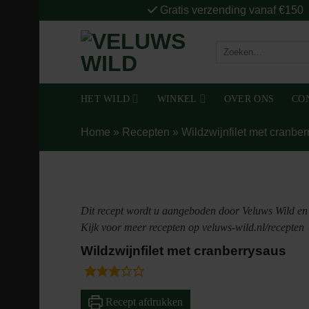
Ga
Gratis verzending vanaf €150
naar
inhoud
Zoeken
naar:
HET WILD
WINKEL
OVER ONS
CO
Home
»
Recepten
»
Wildzwijnfilet met cranbe
Dit recept wordt u aangeboden door Veluws Wild en 
Kijk voor meer recepten op veluws-wild.nl/recepten
Wildzwijnfilet met cranberrysaus
Recept afdrukken