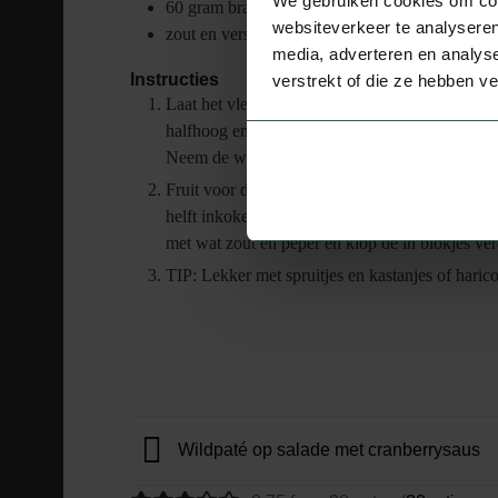
We gebruiken cookies om cont
60
gram
braadboter
websiteverkeer te analyseren
zout en versgemalen peper
media, adverteren en analys
Instructies
verstrekt of die ze hebben v
Laat het vlees op kamertemperatuur komen. Verh
halfhoog en laat de filet circa 20 minuten brade
Neem de wildzwijn filet uit de pan en houd he
Fruit voor de saus de gesnipperde ui in het bra
helft inkoken. Voeg de fond en de cranberries 
met wat zout en peper en klop de in blokjes ver
TIP: Lekker met spruitjes en kastanjes of harico
Wildpaté op salade met cranberrysaus