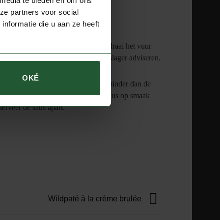
 media te bieden en om ons
ze partners voor social
nformatie die u aan ze heeft
strooi het met wat zout en peper, draai het vuur
ad van gaarheid. Laat u dus door de slager adviseren.
kt.
OKÉ
baksels los en laat op hoog vuur tot minder dan de
 de bessen open springen. Breng de saus op smaak
serveer de saus apart.
Wildpaté à la crème brulée