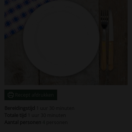
Recept afdrukken
uur
minuten
Bereidingstijd
1
uur
30
minuten
uur
minuten
Totale tijd
1
uur
30
minuten
Aantal personen
4
personen