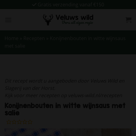
Ga
Gratis verzending vanaf €150
naar
inhoud
Home
»
Recepten
»
Konijnenbouten in witte wijnsaus
met salie
Dit recept wordt u aangeboden door Veluws Wild en
Slagerij van der Horst.
Kijk voor meer recepten op veluws-wild.nl/recepten
Konijnenbouten in witte wijnsaus met
salie