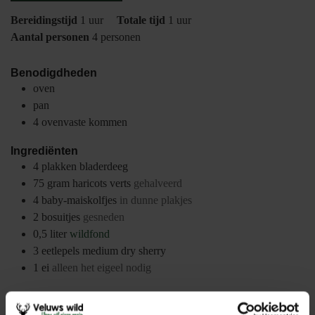
uur
uur
Bereidingstijd
1
uur
Totale tijd
1
uur
Aantal personen
4
personen
Benodigdheden
oven
pan
4 ovenvaste kommen
Ingrediënten
4
plakken
bladerdeeg
75
gram
haricots verts
gehalveerd
4
baby-maiskolfjes
in dunne plakjes
2
bosuitjes
gesneden
0,5
liter
wildfond
3
eetlepels
medium dry sherry
1
ei
alleen het eigeel nodig
Instructies
Ontdooi de plakjes bladerdeeg en verwarm de oven voor op