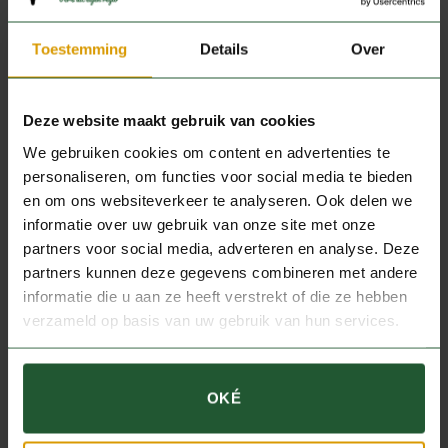
220 graden.
Toestemming
Details
Over
Kook de haricots verts en de maisplakjes in 3 à 4 minuten
beetgaar en spoel ze koud.
Breng de wildfond met een gelijke hoeveelheid water en de
Deze website maakt gebruik van cookies
3 lepels medium sherry aan de kook.
We gebruiken cookies om content en advertenties te
Voeg de haricots verts en mais toe en laat het geheel nog
personaliseren, om functies voor social media te bieden
twee minuten doorwarmen. Breng de soep op smaak met
en om ons websiteverkeer te analyseren. Ook delen we
zout en peper en verdeel over vier ovenvaste kommen.
informatie over uw gebruik van onze site met onze
Snijd de bosuitjes in stukjes van 4 centimeter en in de lengte
partners voor social media, adverteren en analyse. Deze
in flinterdunne reepjes en leg in het midden van elke kom
partners kunnen deze gegevens combineren met andere
wat bosui.
informatie die u aan ze heeft verstrekt of die ze hebben
Bedek de bovenkant van de kom met een plakje bladerdeeg
verzameld op basis van uw gebruik van hun services.
en besmeer het met eigeel.
Zet de kommen in de oven en bak het bladerdeegdekseltje in
ongeveer 5 minuten goudbruin.
OKÉ