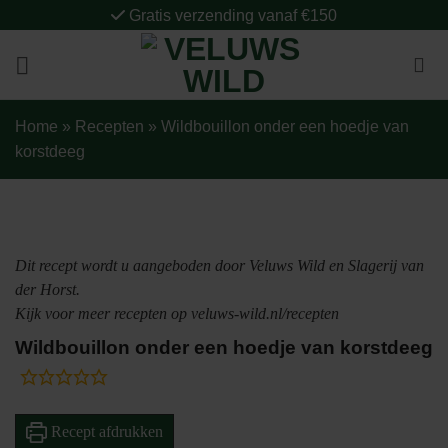
Ga
Gratis verzending vanaf €150
naar
inhoud
Home
»
Recepten
»
Wildbouillon onder een hoedje van
korstdeeg
Dit recept wordt u aangeboden door Veluws Wild en Slagerij van
der Horst.
Kijk voor meer recepten op veluws-wild.nl/recepten
Wildbouillon onder een hoedje van korstdeeg
Recept afdrukken