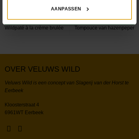
AANPASSEN
Wildpaté à la crème brulée
Tompouce van hazenpeper
OVER VELUWS WILD
Veluws Wild is een concept van Slagerij van der Horst te
Eerbeek
Kloosterstraat 4
6961WT Eerbeek