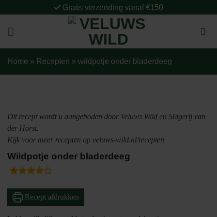
Ga
Gratis verzending vanaf €150
naar
inhoud
Home
»
Recepten
»
wildpotje onder bladerdeeg
Dit recept wordt u aangeboden door Veluws Wild en Slagerij van
der Horst.
Kijk voor meer recepten op veluws-wild.nl/recepten
Wildpotje onder bladerdeeg
Recept afdrukken