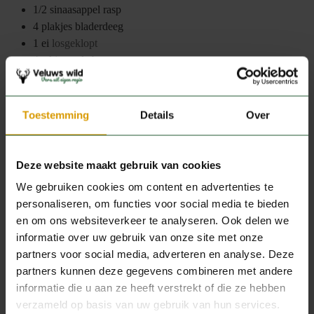
1/2
sinaasappel rasp
4
plakjes
bladerdeeg
1
ei
losgeklopt
4
takjes
rode bessen
peper en zout
Instructies
Toestemming
Details
Over
Bak de fijngesneden ui in boter totdat deze zacht is. Meng
peper en zout door de bloem en roer de vleesblokjes erdoor.
Voeg het vlees bij de ui en schep om tot het vlees rondom
Deze website maakt gebruik van cookies
bruingebakken is. Giet daarbij het wildfond en stoof zeker 1
We gebruiken cookies om content en advertenties te
uur op laag vuur. Voeg dan de wortel, knolselderij,
personaliseren, om functies voor social media te bieden
rozemarijn en sinaasappelrasp toe. Laat nog ongeveer 15
en om ons websiteverkeer te analyseren. Ook delen we
minuten zacht stoven. Breng op smaak met peper en zout.
informatie over uw gebruik van onze site met onze
Verwarm de oven op 200 graden.
partners voor social media, adverteren en analyse. Deze
Vul de ovenschaaltjes met het vlees. Bedek de schaaltjes met
partners kunnen deze gegevens combineren met andere
een plakje bladerdeeg. Snijd het randje er vanaf en druk het
informatie die u aan ze heeft verstrekt of die ze hebben
overhangende deeg langs de kanten van het schaaltje.
verzameld op basis van uw gebruik van hun services.
Bestrijk het deeg met het losgeklopt ei en bak het in circa 15