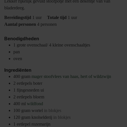
Lekker rijkelijk gevuld stoofpotje met een dekentje van van
bladerdeeg.
uur
uur
Bereidingstijd
1
uur
Totale tijd
1
uur
Aantal personen
4
personen
Benodigdheden
1 grote ovenschaal/ 4 kleine ovenschaaltjes
pan
oven
Ingrediënten
400
gram
mager stoofvlees van haas, hert of wildzwijn
2
eetlepels
boter
1
fijngesneden ui
2
eetlepels
bloem
400
ml
wildfond
100
gram
wortel
in blokjes
120
gram
knolselderij
in blokjes
1
eetlepel
rozemarijn