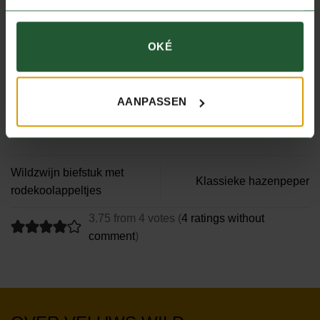
minuten goudbruin in de oven. Serveer met rode besjes.
OKÉ
Voedingswaarde
Calorieën:
390
|
Koolhydraten:
24
|
Eiwit:
29
|
Vet:
19
kcal
g
g
g
AANPASSEN
Wildzwijn biefstuk met
Klassieke hazenpeper
rodekoolappeltjes
3.75 from 4 votes (
4 ratings without
comment
)