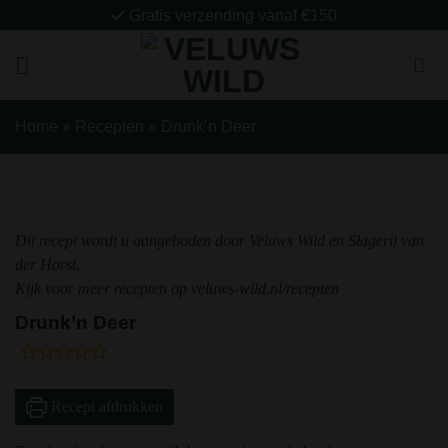
Ga
Gratis verzending vanaf €150
naar
inhoud
Home
»
Recepten
»
Drunk’n Deer
Dit recept wordt u aangeboden door Veluws Wild en Slagerij van
der Horst.
Kijk voor meer recepten op veluws-wild.nl/recepten
Drunk’n Deer
Recept afdrukken