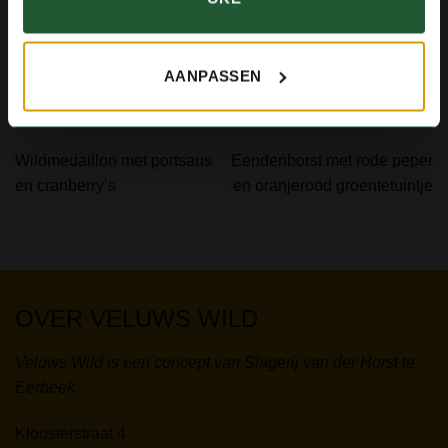
en op het laatst nog wat whisky toevoegen.
AANPASSEN
Wildmedaillon met portsaus
Eendenborst met rode peper
en cranberry’s
en oranjerood groentetuintje
OVER VELUWS WILD
Veluws Wild is een concept van Slagerij van der Horst te
Eerbeek
Kloosterstraat 4