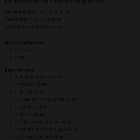
Een dronken hert, wie wil dat nou niet op z'n bord.
uur
minuten
Bereidingstijd
1
uur
30
minuten
uur
minuten
Totale tijd
1
uur
30
minuten
Aantal personen
6
personen
Benodigdheden
grote pan
oven
Ingrediënten
3
pond
hertenbaardvlees
2
eetlepels
bloem
1
theelepel
zout
1/2
theelepel
versgemalen peper
1
eetlepel
olijfolie
2
uien in ringen
2
fijngesneden groene pepers
2
teentjes
knoflook
fijngesneden
1/2
kopje
runderbouillon