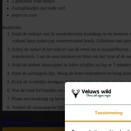
2
gekookte rode bietjes
Zuringblaadjes met rode nerf
peper en zout
Instructies
Snijd de vetkant van de eendenborsten kruislings in en bestrooi
vetkant laten rusten (op voorverwarmd bord). Afdekken met alu
Schep de suiker in het bakvet van de eend om te karamelliseren.
peperkorrels. Laat de saus inkoken en bind van het vuur af de sa
Snijd de andere sinaasappel in halve schijfjes en leg ze 5 minut
Stam de aardappels fijn. Meng de boter erdoorheen en boeg pepe
Kook de worteltjes beetgaar. Snijd de bietjes in vieren en verwa
Was de rood lof blaadjes en dep ze droog.
Plaats een kookring op het bord en verdeel de zoete aardappelpu
Verdeel de sinaasappelschijfjes over de borden, zodat er een moo
Toestemming
Drunk’n Deer
Plakjes eendenborst op sojapannenkoekjes