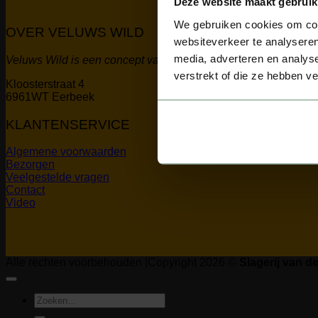
Deze website maakt gebruik
We gebruiken cookies om cont
OVER VELUWS WILD
websiteverkeer te analyseren
media, adverteren en analys
Veluws Wild is een concept van Slagerij van der Horst te Eer
verstrekt of die ze hebben v
Kloosterstraat 4
6961WT Eerbeek
KLANTENSERVICE
Algemene voorwaarden
Bezorgen
Veelgestelde vragen
Contact
Video
Alle rechten voorbehouden |Copyright 2026 ©
Slagerij van d
Zoeken
naar: