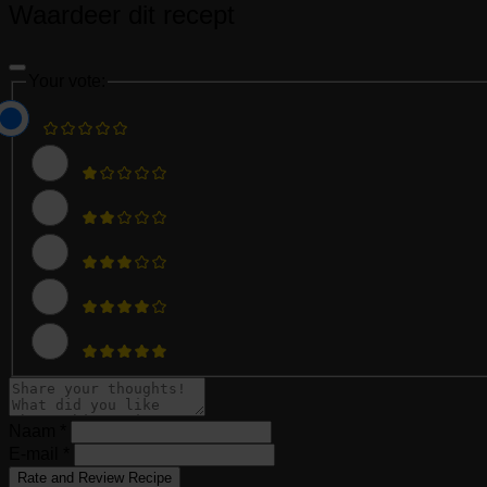
Waardeer dit recept
Your vote:
Naam *
E-mail *
Rate and Review Recipe