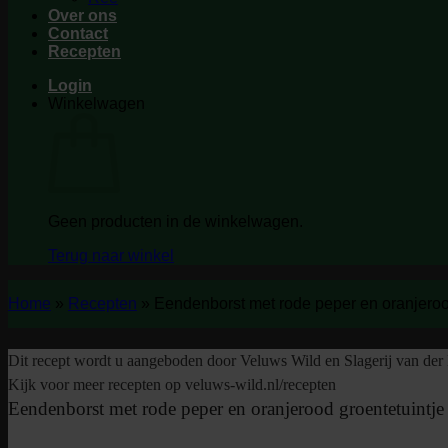
Over ons
Contact
Recepten
Login
Winkelwagen
Geen producten in de winkelwagen.
Terug naar winkel
Home
»
Recepten
»
Eendenborst met rode peper en oranjeroo
Dit recept wordt u aangeboden door Veluws Wild en Slagerij van der 
Kijk voor meer recepten op veluws-wild.nl/recepten
Eendenborst met rode peper en oranjerood groentetuintje