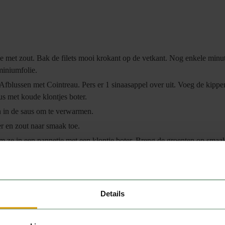
 ze met zout. Bak de filets mooi krokant op de vetkant. Nog enkele min
miniumfolie.
 Afblussen met Cointreau. Pers er 1 sinaasappel over uit. Voeg de kippe
us met koude klontjes boter.
en in de saus om te verwarmen.
r en zout naar smaak toe.
rm ze in een pannetje met een klontje boter. Breng de groenten op smaa
ree. Verwijder de kookring en steek de groeten in de puree.
i oranjerood groentetuintje ontstaat. Trancheer het vlees en voeg de pep
Details