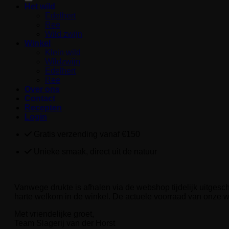
Het wild
Edelhert
Ree
Wild zwijn
Winkel
Klein wild
Wildzwijn
Edelhert
Ree
Over ons
Contact
Recepten
Login
Gratis verzending vanaf €150
Unieke smaak, direct uit de natuur
Vanwege drukte is afhalen via de webshop tijdelijk uitgesc
harte welkom in de winkel. De actuele voorraad van onze w
Met vriendelijke groet,
Team Slagerij van der Horst