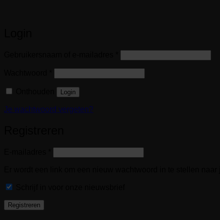
Login
Vereist
Gebruikersnaam of e-mailadres
*
Vereist
Wachtwoord
*
Onthouden
Login
Je wachtwoord vergeten?
Registreren
Vereist
E-mailadres
*
Er wordt een link om een nieuw wachtwoord in te stellen naar
Schrijf in voor onze nieuwsbrief
Registreren