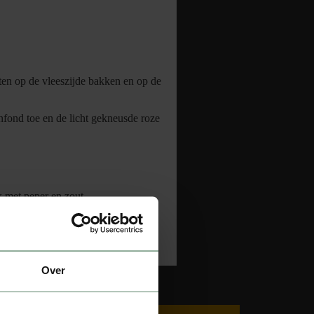
uten op de vleeszijde bakken en op de
nfond toe en de licht gekneusde roze
k met peper en zout.
er-sinaasappelsaus toe.
Over