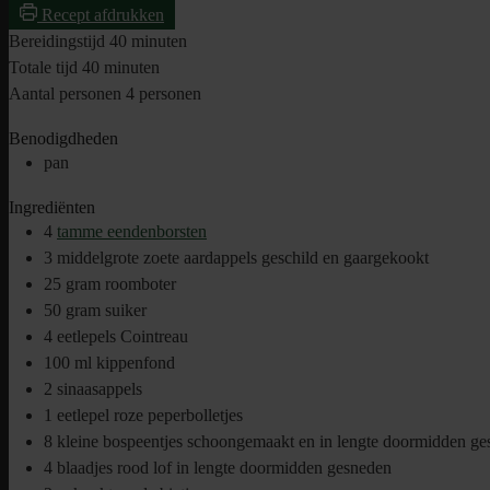
Recept afdrukken
minuten
Bereidingstijd
40
minuten
minuten
Totale tijd
40
minuten
Aantal personen
4
personen
Benodigdheden
pan
Ingrediënten
4
tamme eendenborsten
3
middelgrote zoete aardappels
geschild en gaargekookt
25
gram
roomboter
50
gram
suiker
4
eetlepels
Cointreau
100
ml
kippenfond
2
sinaasappels
1
eetlepel
roze peperbolletjes
8
kleine bospeentjes
schoongemaakt en in lengte doormidden ge
4
blaadjes
rood lof
in lengte doormidden gesneden