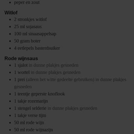
peper en zout
Witlof
2
stronkjes
witlof
25
ml
sojasaus
100
ml
sinaasappelsap
50
gram
boter
4
eetlepels
basterdsuiker
Rode wijnsaus
1
sjalot
in dunne plakjes gesneden
1
wortel
in dunne plakjes gesneden
1
prei
(alleen het witte gedeelte gebruiken) in dunne plakjes
gesneden
1
teentje
geperste knoflook
1
takje
rozemarijn
1
stengel
selderie
in dunne plakjes gesneden
1
takje
verse tijm
50
ml
rode wijn
50
ml
rode wijnazijn