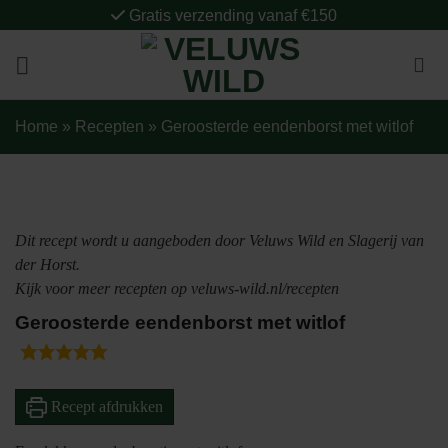
Ga
Gratis verzending vanaf €150
naar
inhoud
Home
»
Recepten
»
Geroosterde eendenborst met witlof
Dit recept wordt u aangeboden door Veluws Wild en Slagerij van
der Horst.
Kijk voor meer recepten op veluws-wild.nl/recepten
Geroosterde eendenborst met witlof
Recept afdrukken