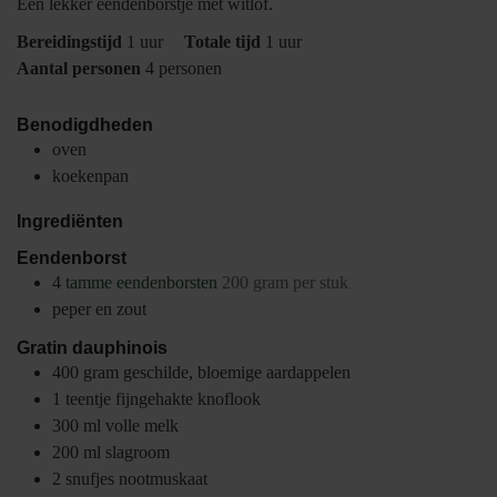
Een lekker eendenborstje met witlof.
uur
uur
Bereidingstijd
1
uur
Totale tijd
1
uur
Aantal personen
4
personen
Benodigdheden
oven
koekenpan
Ingrediënten
Eendenborst
4
tamme eendenborsten
200 gram per stuk
peper en zout
Gratin dauphinois
400
gram
geschilde, bloemige aardappelen
1
teentje
fijngehakte knoflook
300
ml
volle melk
200
ml
slagroom
2
snufjes
nootmuskaat