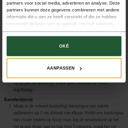
knoflook en selderij toe. Bak de groenten goed aan. Doe er
partners voor social media, adverteren en analyse. Deze
vervolgens de tijm, rozemarijn, port, rode wijn en azijn bij.
partners kunnen deze gegevens combineren met andere
Laat het geheel sudderen en inkoken tot het bijna droog is.
informatie die u aan ze heeft verstrekt of die ze hebben
verzameld op basis van uw gebruik van hun services.
Voeg de kippenbouillon toe en laat het tot de helft inkoken.
Zeef tot slot de ingekookte saus.
Witlof
OKÉ
Verwijder alle beschadigde buitenste bladeren en snijd de
stronken in de lengte doormidden. Bestrooi de bladeren met
een beetje basterdsuiker en karamelliseer ze in een hete pan,
met de snijkant naar beneden, tot ze goudbruin zijn.
AANPASSEN
Voeg de sojasaus, sinaasappelsap en boter toe. Leg de deksel
op de pan en smoor de witlof gaar. Bedruip de witlof
regelmatig.
Eendenborst
Maak in de vetrand kruiseling inkepingen van enkele
millimeters op 1 cm afstand van elkaar. Verhit een koekenpan
met zware bodem op hoog vuur, leg de eendenborst op het
vel in een droge pan en bak hem 5 minuten, zodat het vet