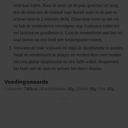
eruit kan lopen. Haal de eend uit de pan, gooi het vet weg,
doe de eend met de vetrand naar boven weer in de pan en
schroei hem in 2 minuten dicht. Draai hem weer op het vel
en bak de eendenborst vervolgens nog 3 minuten totdat het
vel krokant en goudbruin is. Laat de eendenborst met het vel
naar boven op een bord met keukenpapier rusten.
Verwarm de rode wijnsaus en snijd de dauphinoise in porties.
Snijd de eendenborst in plakjes en verdeel deze over borden
met een plakje dauphinoise en een helft witlof. Besprenkel
het bord met de saus en serveer het direct daarna.
Voedingswaarde
Calorieën:
740
|
Koolhydraten:
40
|
Eiwit:
39
|
Vet:
45
kcal
g
g
g